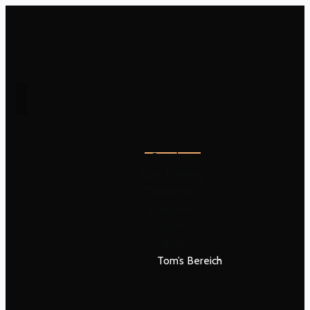
Home
Strecken
Live Tracking
Teilnehmer
Sponsoren
Tools
Blog
Tom’s Bereich