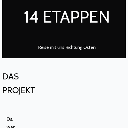
14 ETAPPEN
Reise mit uns Richtung Osten
DAS
PROJEKT
Da
war