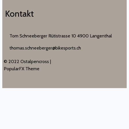
Kontakt
Tom Schneeberger Rütistrasse 10 4900 Langenthal
thomas.schneeberger@bikesports.ch
© 2022 Ostalpencross |
PopularFX Theme